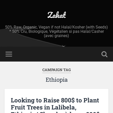
Zakat
50% Raw, Organic, Vegan if not Halal/Kosher (with Seeds)
* 50% Cru, Biologique, Végétalien si pas Halal/Casher
(avec graines)
CAMPAIGN TAG
Ethiopia
Looking to Raise 800$ to Plant
Fruit Trees in Lalibela,