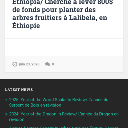
Ethiopia/ Cherche à lever 800$
de fonds pour planter des
arbres fruitiers à Lalibela, en
Éthiopie
juin 23, 2020
0
LATEST NEWS
2025: Year of the Wood Snake in Review/ L’année du
Serpent de Bois en révision
2024: Year of the Dragon in Review/ L’année du Dragon en
révision