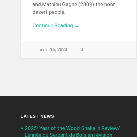
and Mathieu Gagné (280$) the poor
desert people…
Continue Reading →
avril 16, 2020
0
LATEST NEWS
2025: Year of the Wood Snake in Review/
L’année du Serpent de Bois en révision