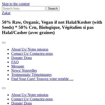
Skip to the content
Search
for:
Zakat
50% Raw, Organic, Vegan if not Halal/Kosher (with
Seeds) * 50% Cru, Biologique, Végétalien si pas
Halal/Casher (avec graines)
About Us/ Notre mission
Contact Us/ Contactez-nous
Donate/ Dons
FAQ
Message
News/ Nouvelles
Testimonials/ Témoignages
Find Your Cure! Trouvez votre remède …
Toggle
search
About Us/ Notre mission
field
Contact Us/ Contactez-nous
Donate/ Dons