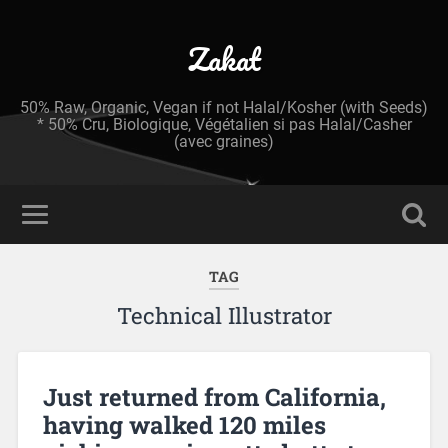
Zakat
50% Raw, Organic, Vegan if not Halal/Kosher (with Seeds)
* 50% Cru, Biologique, Végétalien si pas Halal/Casher
(avec graines)
TAG
Technical Illustrator
Just returned from California,
having walked 120 miles