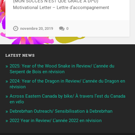
(MON SUCCÈS N’EST QUE GRÂCE À DI*U)
Motivational Letter – Lettre d’accompagnement
novembre 20, 2019
0
LATEST NEWS
2025: Year of the Wood Snake in Review/ L’année du
Serpent de Bois en révision
2024: Year of the Dragon in Review/ L’année du Dragon en
révision
Across Eastern Canada by bike/ À travers l’est du Canada
en vélo
Debrebrhan Outreach/ Sensibilisation à Debrebrhan
2022 Year in Review/ L’année 2022 en révision