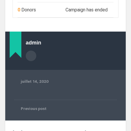
0
Donors
Campaign has ended
admin
juillet 14, 2020
Previous post